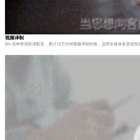
视频译制
50+语种母语听译配音，累计12万分钟视频译制经验，适用全媒体多渠道投