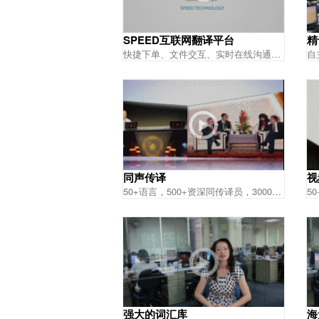
SPEED互联网翻译平台
精
快捷下单、文件交互、实时在线沟通、定制专属译员
同声传译
视
50+语言，500+资深同传译员，3000+场同传项目经验
强大的词汇库
海