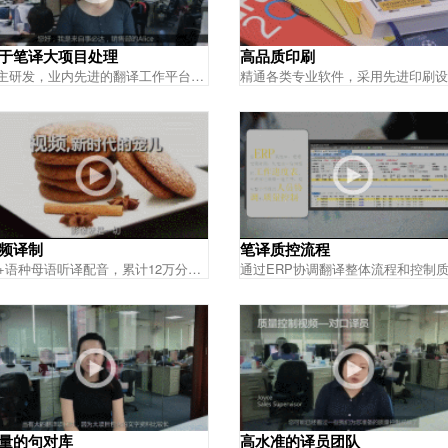
于笔译大项目处理
高品质印刷
自主研发，业内先进的翻译工作平台，为大项目、紧急项目保驾护航
频译制
笔译质控流程
50+语种母语听译配音，累计12万分钟视频译制经验，适用全媒体多渠道投放
量的句对库
高水准的译员团队